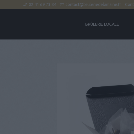
02 41 69 73 84
contact@bruleriedelamaine.fr
Cont
BRÛLERIE LOCALE