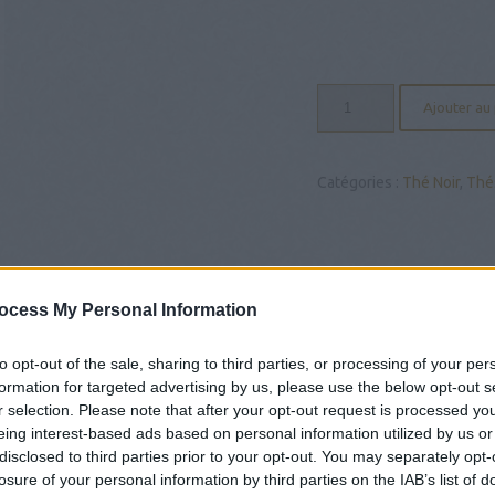
quantité
Ajouter au
de
Jardin
bleu
Catégories :
Thé Noir
,
Thé
-
25
sachets
cristal
Dammann
Frères
ocess My Personal Information
to opt-out of the sale, sharing to third parties, or processing of your per
formation for targeted advertising by us, please use the below opt-out s
r selection. Please note that after your opt-out request is processed y
eing interest-based ads based on personal information utilized by us or
disclosed to third parties prior to your opt-out. You may separately opt-
losure of your personal information by third parties on the IAB’s list of