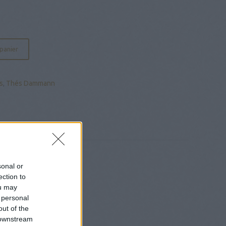
 panier
s
,
Thés Dammann
sonal or
ection to
ou may
 personal
out of the
 downstream