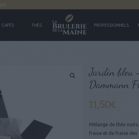
act
CAFÉS
THÉS
PROFESSIONNELS
Jardin bleu 
Dammann Fr
11,50
€
Mélange de thés noirs
fraise et de fraise de