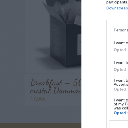
participants
Downstream 
Persona
I want t
Opted 
I want t
Opted 
Breakfast – 50 sachets
I want 
Advertis
cristal Dammann Frères
Opted 
17,00
€
I want t
of my P
was col
Opted 