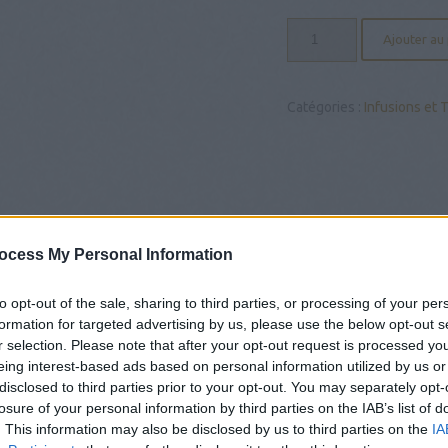
quantité
Ajouter au
de
Macaron,
cassis,
Catégories :
Infusions et 
violette
-
25
sachets
cristal
Dammann
Frères
ocess My Personal Information
to opt-out of the sale, sharing to third parties, or processing of your per
formation for targeted advertising by us, please use the below opt-out s
r selection. Please note that after your opt-out request is processed y
eing interest-based ads based on personal information utilized by us or
disclosed to third parties prior to your opt-out. You may separately opt-
losure of your personal information by third parties on the IAB’s list of
. This information may also be disclosed by us to third parties on the
IA