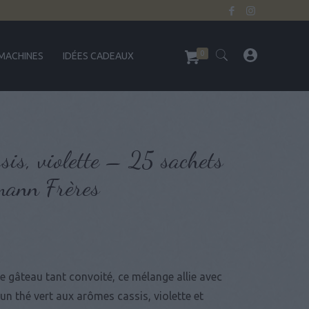
0
MACHINES
IDÉES CADEAUX
sis, violette – 25 sachets
mann Frères
le gâteau tant convoité, ce mélange allie avec
’un thé vert aux arômes cassis, violette et