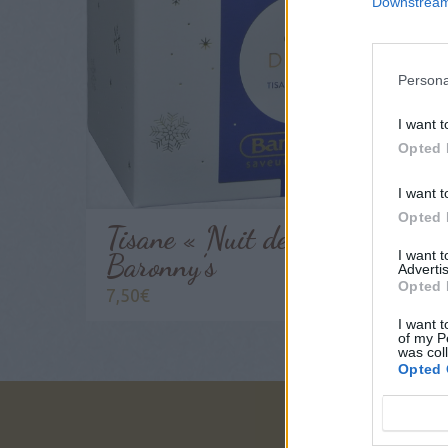
Downstream 
Persona
I want t
Opted 
I want t
Opted 
Tisane « Nuit de Noël » –
I want 
Baronny’s
Advertis
Opted 
7,50
€
I want t
of my P
was col
Opted 