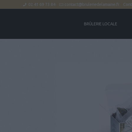
02 41 69 73 84
contact@bruleriedelamaine.fr
Cont
BRÛLERIE LOCALE