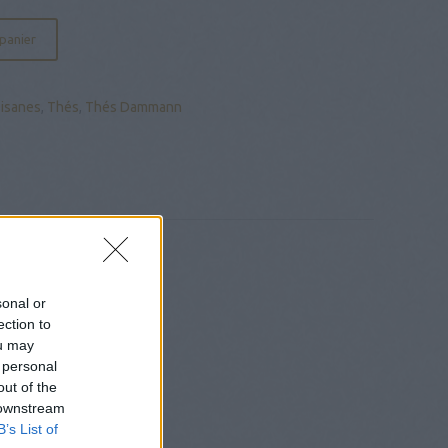
 panier
Tisanes
,
Thés
,
Thés Dammann
sonal or
ection to
ou may
 personal
out of the
 downstream
B’s List of