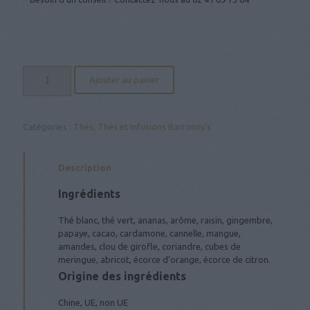
quantité
Ajouter au panier
de
Thé
Blanc
"Merveilles
Catégories :
Thés
,
Thés et Infusions Barronny's
de
l'Avant"
-
Description
Baronny's
Ingrédients
Thé blanc, thé vert, ananas, arôme, raisin, gingembre,
papaye, cacao, cardamone, cannelle, mangue,
amandes, clou de girofle, coriandre, cubes de
meringue, abricot, écorce d’orange, écorce de citron.
Origine des ingrédients
Chine, UE, non UE