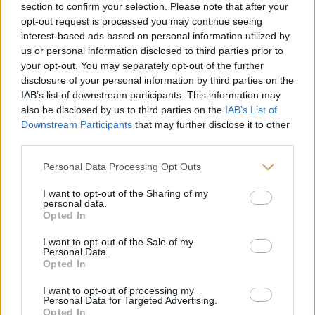
section to confirm your selection. Please note that after your
opt-out request is processed you may continue seeing
interest-based ads based on personal information utilized by
us or personal information disclosed to third parties prior to
your opt-out. You may separately opt-out of the further
disclosure of your personal information by third parties on the
Thé bien-être SÉRÉNITÉ- 20
IAB’s list of downstream participants. This information may
infusettes fraîcheur
also be disclosed by us to third parties on the
IAB’s List of
Downstream Participants
that may further disclose it to other
6,00
€
third parties.
Personal Data Processing Opt Outs
I want to opt-out of the Sharing of my
personal data.
Nous suivre
Opted In
I want to opt-out of the Sale of my
Personal Data.
Opted In
Follow on Instagram
I want to opt-out of processing my
Personal Data for Targeted Advertising.
Opted In