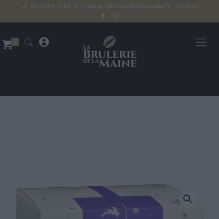
02 41 69 73 84
contact@bruleriedelamaine.fr
Contact
0