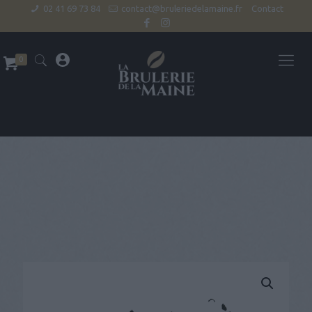
02 41 69 73 84
contact@bruleriedelamaine.fr
Contact
0