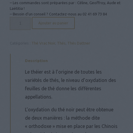
– Les commandes sont préparées par : Céline, Geoffroy, Aude et
Laëtitia !
– Besoin d’un conseil ? Contactez-nous au
02 41 69 73 84
quantité
Ajouter au panier
de
Earl
Grey
Fleurs
Catégories :
Thé Vrac Noir
,
Thés
,
Thés Dattner
Bleues
Description
Le théier est à l’origine de toutes les
variétés de thés, le niveau d’oxydation des
feuilles de thé donne les différentes
appellations.
L’oxydation du thé noir peut être obtenue
de deux manières : la méthode dite
« orthodoxe » mise en place par les Chinois